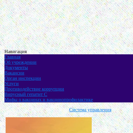
Навигация
Главная
Об учреждении
Документы
Вакансии
Орган инспекции
Услуги
Противодействие коррупции
Вирусный гепатит С
Мифы о вакцинах и вакцинопрофилактике
Система управления