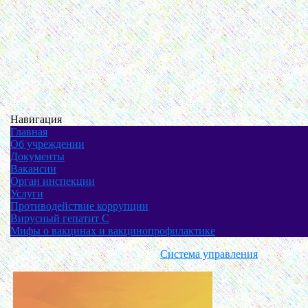
Навигация
Главная
Об учреждении
Документы
Вакансии
Орган инспекции
Услуги
Противодействие коррупции
Вирусный гепатит С
Мифы о вакцинах и вакцинопрофилактике
Система управления